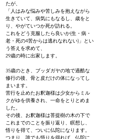
たが、
「人はみな悩みや苦しみを抱えながら
生きていて、病気にもなるし、歳をと
り、やがていつか死が訪れる。
これをどう克服したら良いか(生・病・
老・死の4苦からは逃れなれない)」とい
う答えを求めて、
29歳の時に出家します。
35歳のとき、ブッダガヤの地で過酷な
修行の後、骨と皮だけの体になってし
まいます。
苦行を止めたお釈迦様は少女からミル
クがゆを供養され、一命をとりとめま
した。
その後、お釈迦様は菩提樹の木の下で
これまでのことを振り返り、瞑想し、
悟りを得て、ついに仏陀になります。
つまり、誰でも悟りを得れば、仏陀に